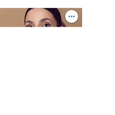
Equipamento
3x Flashes de estúdio Godox MS300 +