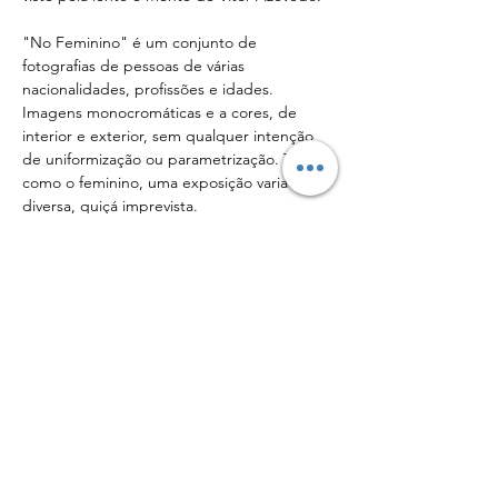
"No Feminino" é um conjunto de 
fotografias de pessoas de várias 
nacionalidades, profissões e idades. 
Imagens monocromáticas e a cores, de 
interior e exterior, sem qualquer intenção 
de uniformização ou parametrização. Tal 
como o feminino, uma exposição variada, 
diversa, quiçá imprevista.
Com inauguração marcada para as 18.30h 
de 06 de Junho de 2025 na A.L.F.A. - 
Associação Livre Fotógrafos do Algarve - 
Galeria Arco em Faro.
Irá manter-se aberta até 21 de Junho 2025, 
nos dias úteis, das 16.00h às 20.00h