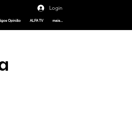
Login
tigos Opinião
ALFA TV
mais...
a