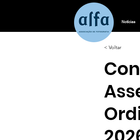
Notícias
< Voltar
Con
Ass
Ord
202