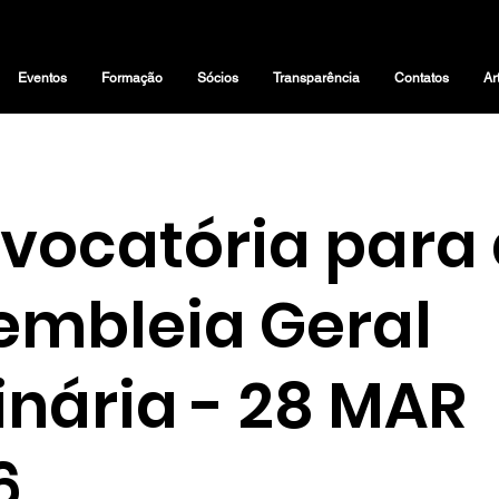
Eventos
Formação
Sócios
Transparência
Contatos
Ar
vocatória para 
embleia Geral
inária - 28 MAR
6