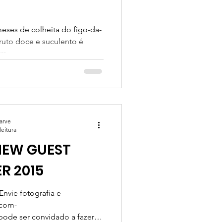
ses de colheita do figo-da-
ruto doce e suculento é
 ....
garve
leitura
NEW GUEST
R 2015
nvie fotografia e
bcom-