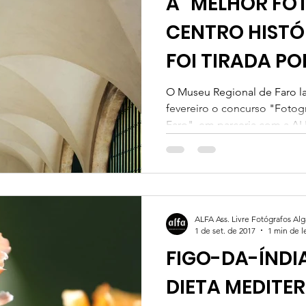
A "MELHOR FO
tícias
Artigos de Opinião
noticias
CENTRO HISTÓ
FOI TIRADA PO
SANTOS
O Museu Regional de Faro 
fevereiro o concurso "Fotogr
Faro", em parceria com a ALF
ALFA Ass. Livre Fotógrafos Al
1 de set. de 2017
1 min de l
FIGO-DA-ÍNDI
DIETA MEDITE