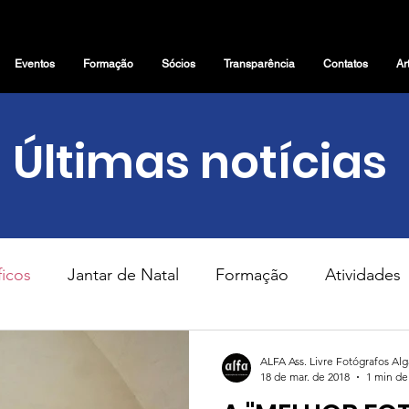
Eventos
Formação
Sócios
Transparência
Contatos
Ar
Últimas notícias
icos
Jantar de Natal
Formação
Atividades
Geral
Exposições
Eventos
Tertúlias
Pas
ALFA Ass. Livre Fotógrafos Al
18 de mar. de 2018
1 min de 