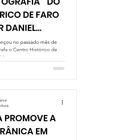
TOGRAFIA " DO
RICO DE FARO
R DANIEL
lançou no passado mês de
afa o Centro Histórico de
A -...
garve
eitura
A PROMOVE A
RRÂNICA EM