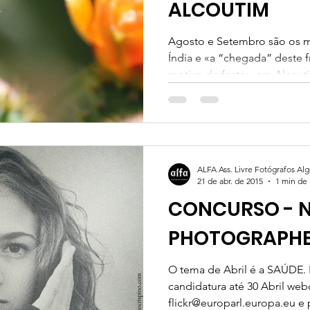
ALCOUTIM
Agosto e Setembro são os me
Índia e «a “chegada” deste f
motivo de festa», em Alcoutim
ALFA Ass. Livre Fotógrafos Al
21 de abr. de 2015
1 min de 
CONCURSO - 
PHOTOGRAPHE
O tema de Abril é a SAÚDE. E
candidatura até 30 Abril we
flickr@europarl.europa.eu e pode ser convidado a fazer