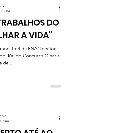
garve
leitura
 TRABALHOS DO
HAR A VIDA"
runo Joel da FNAC e Vítor
o Júri do Concurso Olhar a
 de...
garve
eitura