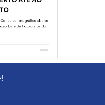
ERTO ATÉ AO
STO
Concurso fotográfico aberto
ação Livre de Fotógrafos do
e!