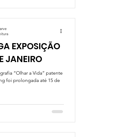
garve
eitura
GA EXPOSIÇÃO
E JANEIRO
grafia “Olhar a Vida” patente
g foi prolongada até 15 de