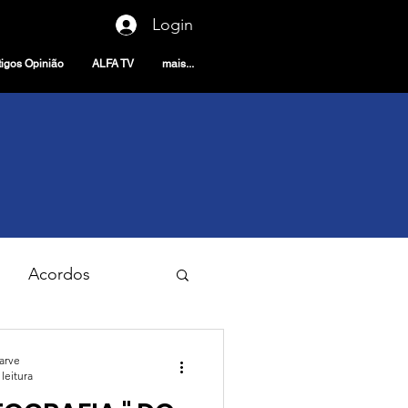
Login
tigos Opinião
ALFA TV
mais...
Acordos
seios & Viagens
garve
leitura