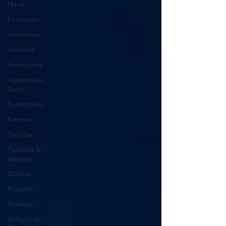
Natal
Formação
Atividades
Acordos
Aniversário
Assembleia
Geral
Exposições
Eventos
Tertúlias
Passeios &
Viagens
Quotas
Projetos
Notícias
Artigos de