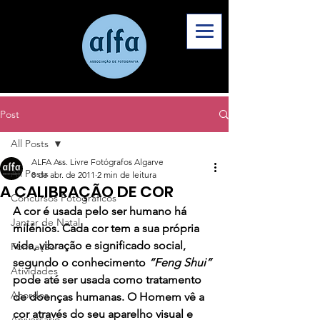
Post
All Posts
ALFA Ass. Livre Fotógrafos Algarve
All Posts
8 de abr. de 2011
2 min de leitura
A CALIBRAÇÃO DE COR
Concursos Fotográficos
A cor é usada pelo ser humano há 
Jantar de Natal
milénios. Cada cor tem a sua própria 
vida, vibração e significado social, 
Formação
segundo o conhecimento 
“Feng Shui”
Atividades
pode até ser usada como tratamento 
Acordos
de doenças humanas. O Homem vê a 
cor através do seu aparelho visual e 
Aniversário