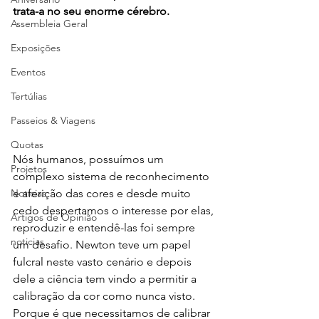
trata-a no seu enorme cérebro.
Assembleia Geral
Exposições
Eventos
Tertúlias
Passeios & Viagens
Quotas
Nós humanos, possuímos um
Projetos
complexo sistema de reconhecimento 
e aferição das cores e desde muito 
Notícias
cedo despertamos o interesse por elas,
Artigos de Opinião
reproduzir e entendê-las foi sempre 
noticias
um desafio. Newton teve um papel 
fulcral neste vasto cenário e depois 
dele a ciência tem vindo a permitir a 
calibração da cor como nunca visto. 
Porque é que necessitamos de calibrar 