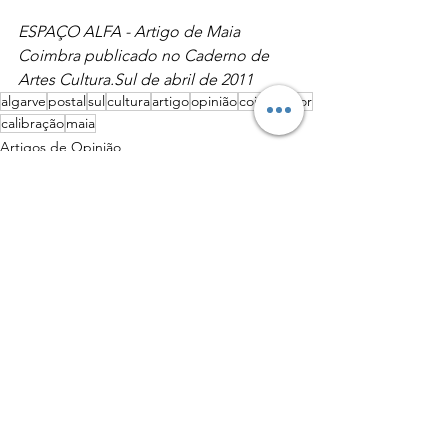
ESPAÇO ALFA - Artigo de Maia 
Coimbra publicado no Caderno de 
Artes Cultura.Sul de abril de 2011
algarve
postal
sul
cultura
artigo
opinião
coimbra
cor
calibração
maia
Artigos de Opinião
Ver tudo
Posts recentes