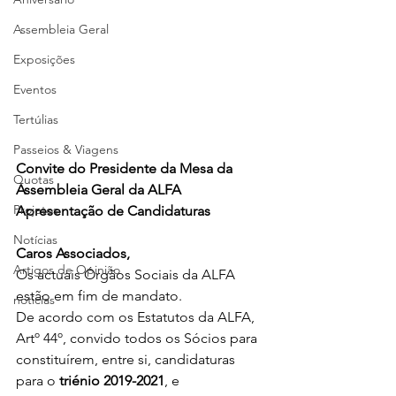
Assembleia Geral
Exposições
Eventos
Tertúlias
Passeios & Viagens
Convite do Presidente da Mesa da 
Quotas
Assembleia Geral da ALFA
Projetos
Apresentação de Candidaturas 
Notícias
Caros Associados,
Artigos de Opinião
Os actuais Órgãos Sociais da ALFA 
estão em fim de mandato.
noticias
De acordo com os Estatutos da ALFA, 
Artº 44º, convido todos os Sócios para 
constituírem, entre si, candidaturas 
para o 
triénio 2019-2021
, e 