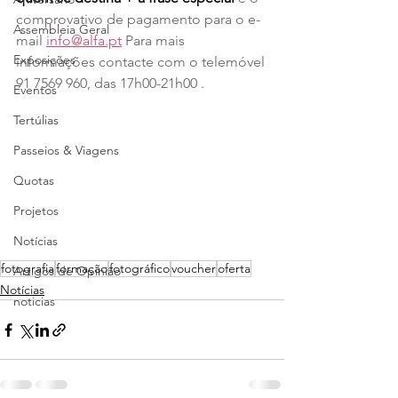
comprovativo de pagamento para o e-
Assembleia Geral
mail 
info@alfa.pt
 Para mais 
Exposições
informações contacte com o telemóvel 
91 7569 960, das 17h00-21h00 .
Eventos
Tertúlias
Passeios & Viagens
Quotas
Projetos
Notícias
fotografia
formação
fotográfico
voucher
oferta
Artigos de Opinião
Notícias
noticias