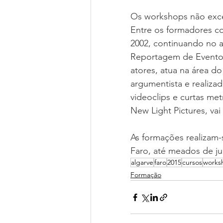
Os workshops não exce
Entre os formadores co
2002, continuando no at
Reportagem de Eventos;
atores, atua na área d
argumentista e realizad
videoclips e curtas met
New Light Pictures, vai
As formações realizam-
Faro, até meados de ju
algarve
faro
2015
cursos
works
Formação