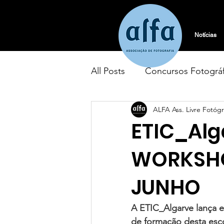
Notícias
All Posts
Concursos Fotográf
ALFA Ass. Livre Fotógr
Aniversário
Assembleia 
ETIC_Al
Passeios & Viagens
Quo
WORKSHO
JUNHO
A ETIC_Algarve lança e
de formação desta esco