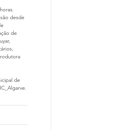
horas.
isão desde 
de 
ação de 
yar, 
ários, 
Produtora 
cipal de 
IC_Algarve.