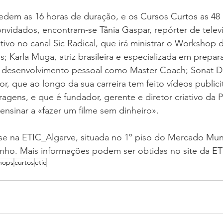
dem as 16 horas de duração, e os Cursos Curtos as 48 
nvidados, encontram-se Tânia Gaspar, repórter de telev
ivo no canal Sic Radical, que irá ministrar o Workshop 
 Karla Muga, atriz brasileira e especializada em prepar
o desenvolvimento pessoal como Master Coach; Sonat Du
or, que ao longo da sua carreira tem feito vídeos publicit
ragens, e que é fundador, gerente e diretor criativo da 
 ensinar a «fazer um filme sem dinheiro».
se na ETIC_Algarve, situada no 1º piso do Mercado Muni
nho. Mais informações podem ser obtidas no site da ET
hops
curtos
etic