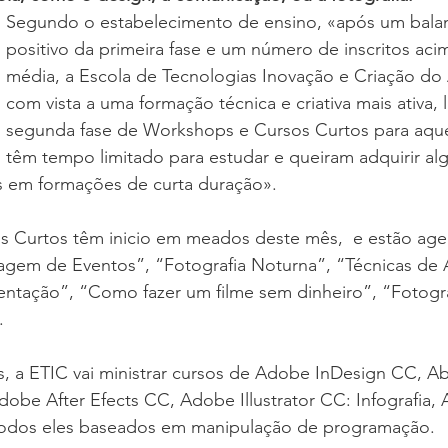
Segundo o estabelecimento de ensino, «após um bala
positivo da primeira fase e um número de inscritos aci
média, a Escola de Tecnologias Inovação e Criação do 
com vista a uma formação técnica e criativa mais ativa, 
segunda fase de Workshops e Cursos Curtos para aque
têm tempo limitado para estudar e queiram adquirir al
 em formações de curta duração».
 Curtos têm inicio em meados deste mês,  e estão ag
gem de Eventos”, “Fotografia Noturna”, “Técnicas de A
ntação”, “Como fazer um filme sem dinheiro”, “Fotogra
.
s, a ETIC vai ministrar cursos de Adobe InDesign CC, Ab
obe After Efects CC, Adobe Illustrator CC: Infografia,
todos eles baseados em manipulação de programação.