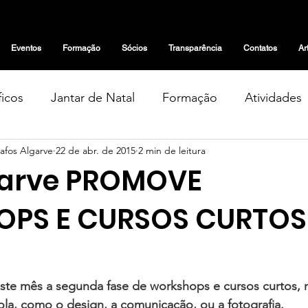
Eventos
Formação
Sócios
Transparência
Contatos
Ar
icos
Jantar de Natal
Formação
Atividades
afos Algarve
22 de abr. de 2015
2 min de leitura
Geral
Exposições
Eventos
Tertúlias
garve PROMOVE
tas
Projetos
Notícias
Artigos de Opinião
PS E CURSOS CURTOS
ste mês a segunda fase de workshops e cursos curtos, n
la, como o design, a comunicação, ou a fotografia.