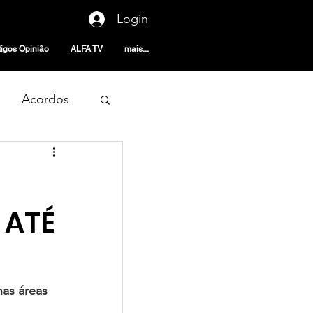
Login
tigos Opinião
ALFA TV
mais...
Acordos
noticias
 ATÉ
as áreas 