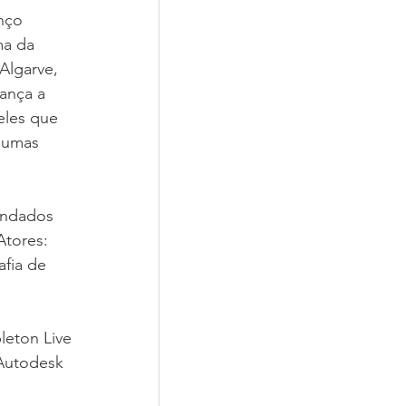
nço 
ma da 
Algarve, 
lança a 
les que 
gumas 
endados 
tores: 
fia de 
leton Live 
 Autodesk 