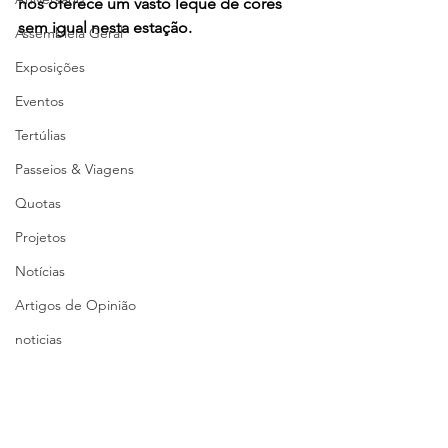
nos oferece um vasto leque de cores 
sem igual nesta estação.
Assembleia Geral
Exposições
Eventos
Tertúlias
Passeios & Viagens
Quotas
Projetos
Notícias
Artigos de Opinião
noticias