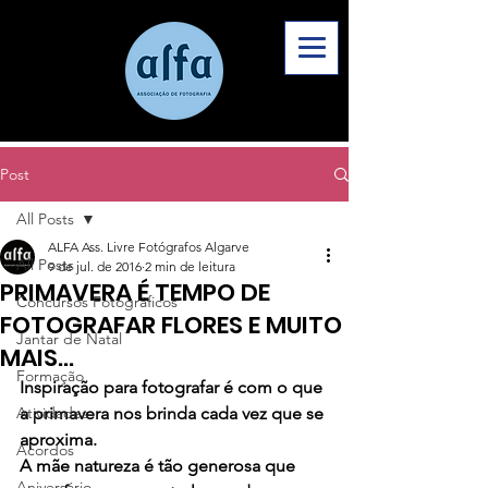
Post
All Posts
ALFA Ass. Livre Fotógrafos Algarve
All Posts
9 de jul. de 2016
2 min de leitura
PRIMAVERA É TEMPO DE
Concursos Fotográficos
FOTOGRAFAR FLORES E MUITO
Jantar de Natal
MAIS…
Formação
Inspiração para fotografar é com o que 
Atividades
a primavera nos brinda cada vez que se 
aproxima.
Acordos
A mãe natureza é tão generosa que 
Aniversário