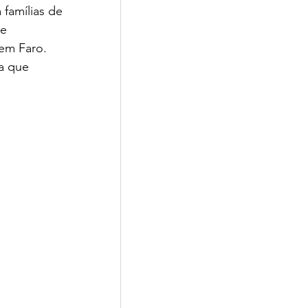
 famílias de 
e 
em Faro.  
a que 