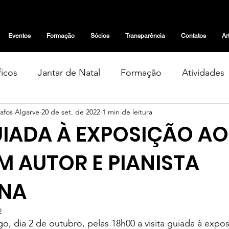
Eventos
Formação
Sócios
Transparência
Contatos
Ar
icos
Jantar de Natal
Formação
Atividades
afos Algarve
20 de set. de 2022
1 min de leitura
Geral
Exposições
Eventos
Tertúlias
UIADA À EXPOSIÇÃO AO
tas
Projetos
Notícias
Artigos de Opinião
M AUTOR E PIANISTA
NA
2
 dia 2 de outubro, pelas 18h00 a visita guiada à expos