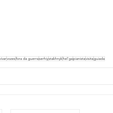
bívar
vozes
fora da guerra
serhiy
stakhnyk
hel'ga
pianista
visita
guiada