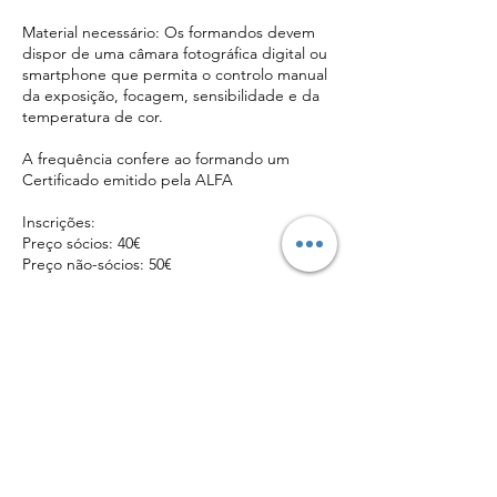
Material necessário: Os formandos devem
dispor de uma câmara fotográfica digital ou
smartphone que permita o controlo manual
da exposição, focagem, sensibilidade e da
temperatura de cor.
A frequência confere ao formando um
Certificado emitido pela ALFA
Inscrições:
Preço sócios: 40€
Preço não-sócios: 50€
Clique no botão Inscrever, preencha os seus
dados e faça o pagamento.
(Pode pagar por transferência bancária para
o IBAN PT50.0036.0032.99100389629.94 se
não conseguir pagar on-line, envie o
comprovativo de pagamento para
info@alfa.pt)
Para mais informações envie SMS para telem
917 571 000.