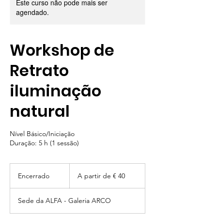
Este curso não pode mais ser
agendado.
Workshop de
Retrato
iluminação
natural
Nível Básico/Iniciação
Duração: 5 h (1 sessão)
A
partir
Encerrado
E
A partir de € 40
de
40
n
Euros
c
Sede da ALFA - Galeria ARCO
e
r