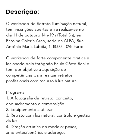
r
a
Descrição:
d
o
O workshop de Retrato iluminação natural,
tem inscrições abertas e irá realizar-se no
dia 11 de outubro 14h-19h (Total 5h), em
Faro na Galeria Arco, sede da ALFA, Rua
António Maria Labóia, 1, 8000 – 098 Faro:
O workshop de forte componente prática é
lecionado pelo fotógrafo Paulo Côrte-Real e
tem por objetivo a aquisição de
competências para realizar retratos
profissionais com recurso à luz natural.
Programa:
1. A fotografia de retrato: conceito,
enquadramento e composição
2. Equipamento a utilizar
3. Retrato com luz natural: controlo e gestão
da luz
4. Direção artística do modelo: poses,
ambientes/cenários e adereços