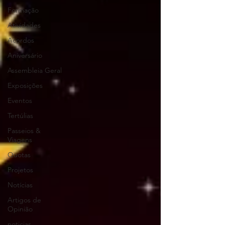
Formação
Atividades
Acordos
Aniversário
Assembleia Geral
Exposições
Eventos
Tertúlias
Passeios &
Viagens
Quotas
Projetos
Notícias
Artigos de
Opinião
noticias