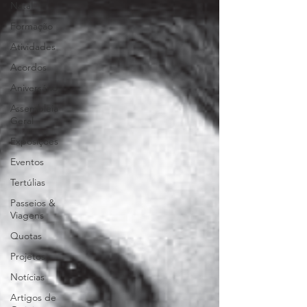
Natal
Formação
Atividades
Acordos
Aniversário
Assembleia
Geral
Exposições
Eventos
Tertúlias
Passeios &
Viagens
Quotas
Projetos
Notícias
Artigos de