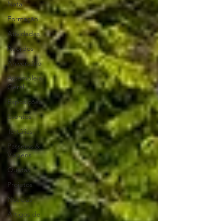
Natal
Formação
Atividades
Acordos
Aniversário
Assembleia
Geral
Exposições
Eventos
Tertúlias
Passeios &
Viagens
Quotas
Projetos
Notícias
Artigos de