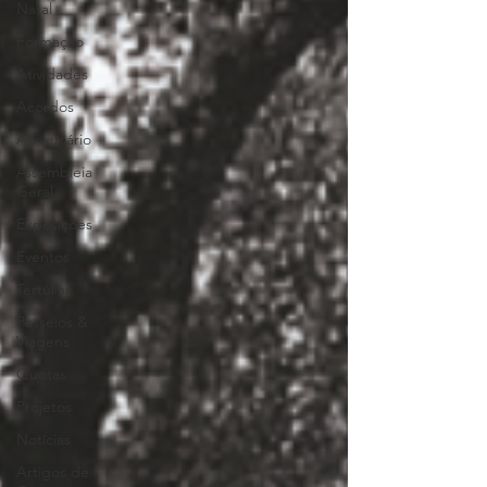
Natal
Formação
Atividades
Acordos
Aniversário
Assembleia
Geral
Exposições
Eventos
Tertúlias
Passeios &
Viagens
Quotas
Projetos
Notícias
Artigos de