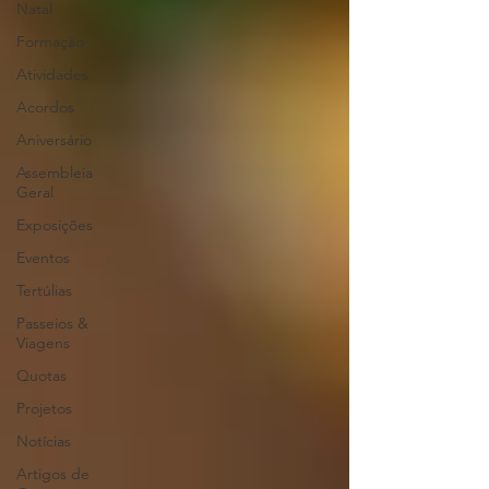
Natal
Formação
Atividades
Acordos
Aniversário
Assembleia
Geral
Exposições
Eventos
Tertúlias
Passeios &
Viagens
Quotas
Projetos
Notícias
Artigos de