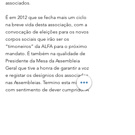
associados.
É em 2012 que se fecha mais um ciclo 
na breve vida desta associação, com a 
convocação de eleições para os novos 
corpos sociais que irão ser os 
“timoneiros” da ALFA para o próximo 
mandato. É também na qualidade de 
Presidente da Mesa da Assembleia 
Geral que tive a honra de garantir a voz 
e registar os desígnios dos associados 
nas Assembleias. Termino esta missão 
com sentimento de dever cumprido. A 
todos os Alfistas um bem hajam e 
continuem a fazer desta associação 
uma referência na fotografia no 
Algarve.
ESPAÇO ALFA - Artigo de Aníbal Tiago 