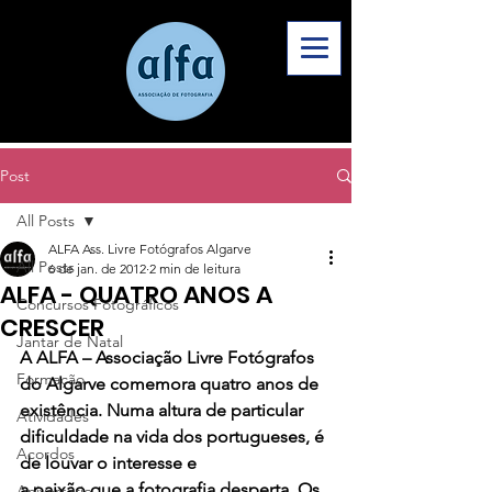
Post
All Posts
ALFA Ass. Livre Fotógrafos Algarve
All Posts
6 de jan. de 2012
2 min de leitura
ALFA - QUATRO ANOS A
Concursos Fotográficos
CRESCER
Jantar de Natal
A ALFA – Associação Livre Fotógrafos 
Formação
do Algarve comemora quatro anos de 
existência. Numa altura de particular 
Atividades
dificuldade na vida dos portugueses, é 
Acordos
de louvar o interesse e 
a paixão que a fotografia desperta. Os 
Aniversário