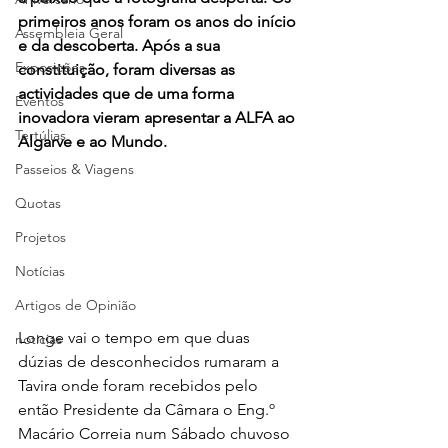
primeiros anos foram os anos do início 
Assembleia Geral
e da descoberta. Após a sua 
Exposições
constituição, foram diversas as 
actividades que de uma forma 
Eventos
inovadora vieram apresentar a ALFA ao 
Tertúlias
Algarve e ao Mundo.
Passeios & Viagens
Quotas
Projetos
Notícias
Artigos de Opinião
Longe vai o tempo em que duas 
noticias
dúzias de desconhecidos rumaram a 
Tavira onde foram recebidos pelo 
então Presidente da Câmara o Eng.º 
Macário Correia num Sábado chuvoso 