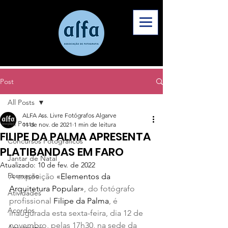
Post
All Posts
ALFA Ass. Livre Fotógrafos Algarve
All Posts
11 de nov. de 2021
1 min de leitura
FILIPE DA PALMA APRESENTA
Concursos Fotográficos
PLATIBANDAS EM FARO
Jantar de Natal
Atualizado:
10 de fev. de 2022
Formação
A exposição 
«Elementos da 
Arquitetura Popular»
, do fotógrafo 
Atividades
profissional 
Filipe da Palma
, é 
Acordos
inaugurada esta sexta-feira, dia 12 de 
novembro, pelas 17h30, na sede da 
Aniversário