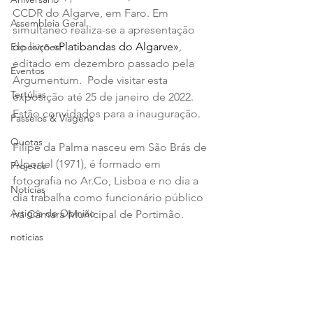
CCDR do Algarve, em Faro. Em 
Assembleia Geral
simultâneo realiza-se a apresentação 
do livro 
«Platibandas do Algarve»
, 
Exposições
editado em dezembro passado pela 
Eventos
Argumentum.  Pode visitar esta 
Tertúlias
exposição até 25 de janeiro de 2022. 
Estão convidados para a inauguração.
Passeios & Viagens
Quotas
Filipe da Palma nasceu em São Brás de 
Alportel (1971), é formado em 
Projetos
fotografia no Ar.Co, Lisboa e no dia a 
Notícias
dia trabalha como funcionário público 
Artigos de Opinião
na Câmara Municipal de Portimão.  
noticias