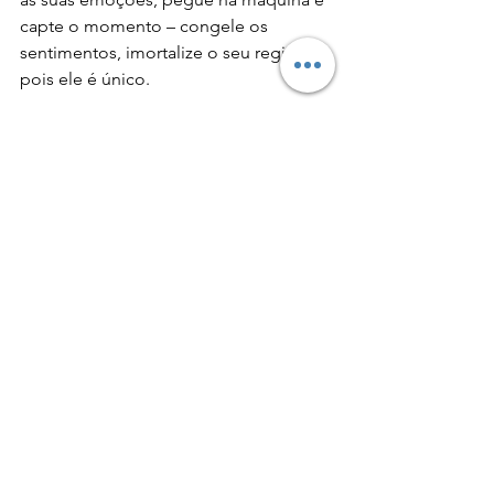
capte o momento – congele os 
sentimentos, imortalize o seu registo, 
pois ele é único. 
“Qual das minhas fotografias é 
a minha favorita? Aquela que 
farei amanhã” - 
Imogen 
Cunningham
“Não fazemos uma foto 
apenas com uma câmara; no 
acto de fotografar trazemos 
todos os livros  que lemos, os 
filmes que vimos, a música que 
ouvimos, as pessoas que 