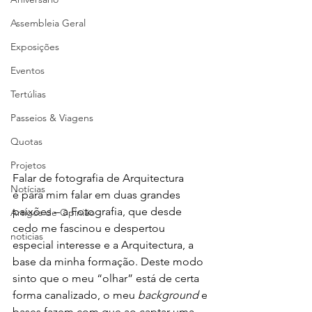
Assembleia Geral
Exposições
Eventos
Tertúlias
Passeios & Viagens
Quotas
Projetos
Falar de fotografia de Arquitectura 
Notícias
é para mim falar em duas grandes 
paixões – a Fotografia, que desde 
Artigos de Opinião
cedo me fascinou e despertou 
noticias
especial interesse e a Arquitectura, a 
base da minha formação. Deste modo 
sinto que o meu “olhar” está de certa 
forma canalizado, o meu 
background
 e 
bases fazem com que ao captar uma 