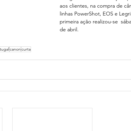
aos clientes, na compra de câ
linhas PowerShot, EOS e Legri
primeira ação realizou-se  sába
de abril.
tugal
canon
curta