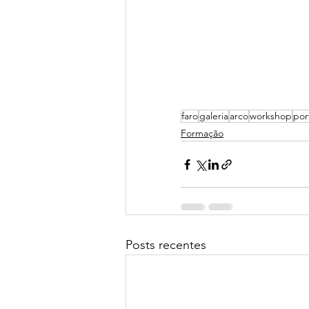
faro
galeria
arco
workshop
por
Formação
Posts recentes