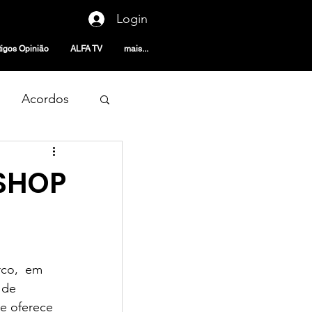
Login
tigos Opinião
ALFA TV
mais...
Acordos
SHOP
noticias
co,  em 
 de 
e oferece 