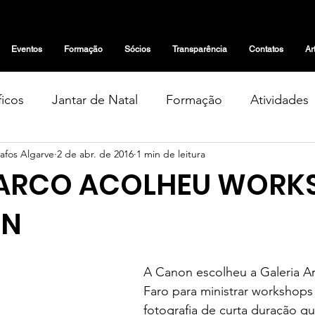
Eventos
Formação
Sócios
Transparência
Contatos
Ar
icos
Jantar de Natal
Formação
Atividades
afos Algarve
2 de abr. de 2016
1 min de leitura
Geral
Exposições
Eventos
Tertúlias
 ARCO ACOLHEU WORK
tas
Projetos
Notícias
Artigos de Opinião
ON
A Canon escolheu a Galeria Ar
Faro para ministrar workshops
fotografia de curta duração qu