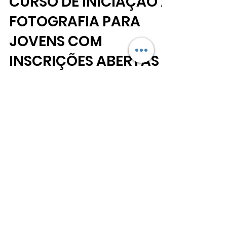
ALFA Ass. Livre Fotógrafos Algarve
12 de ago. de 2019
1 min de leitura
CURSO DE INICIAÇÃO À
FOTOGRAFIA PARA
JOVENS COM
INSCRIÇÕES ABERTAS
A ALFA – Associação Livre de Fotógrafos do
Algarve tem abertas até quinta-feira as
inscrições para o curso de fotografia para
jovens e...