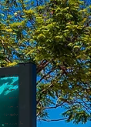
Natal
Formação
Atividades
Acordos
Aniversário
Assembleia
Geral
Exposições
Eventos
Tertúlias
Passeios &
Viagens
Quotas
Projetos
Notícias
Artigos de