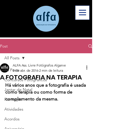
Post
All Posts
ALFA Ass. Livre Fotógrafos Algarve
All Posts
8 de abr. de 2016
2 min de leitura
A FOTOGRAFIA NA TERAPIA
Concursos Fotográficos
Há vários anos que a fotografia é usada 
Jantar de Natal
como terapia ou como forma de 
complemento da mesma.
Formação
Atividades
Acordos
Aniversário