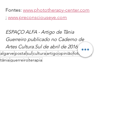
Fontes: 
www.phototherapy-center.com
; 
www.preconsciouseye.com
ESPAÇO ALFA - Artigo de Tânia 
Guerreiro publicado no Caderno de 
Artes Cultura.Sul de abril de 2016
algarve
postal
sul
cultura
artigo
opinião
fotografia
tânia
guerreiro
terapia
Artigos de Opinião
Ver tudo
Posts recentes