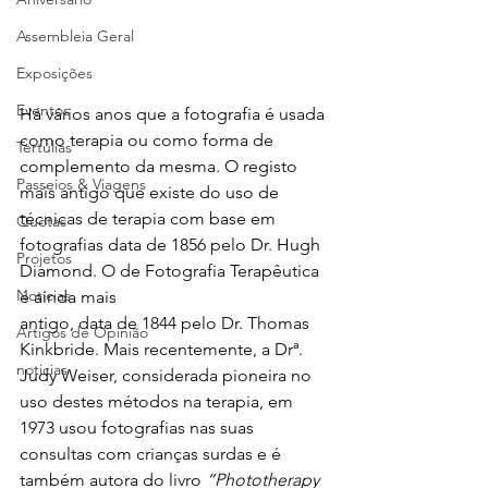
Assembleia Geral
Exposições
Eventos
Há vários anos que a fotografia é usada 
como terapia ou como forma de 
Tertúlias
complemento da mesma. O registo 
Passeios & Viagens
mais antigo que existe do uso de 
técnicas de terapia com base em 
Quotas
fotografias data de 1856 pelo Dr. Hugh 
Projetos
Diamond. O de Fotografia Terapêutica 
Notícias
é ainda mais 
antigo, data de 1844 pelo Dr. Thomas 
Artigos de Opinião
Kinkbride. Mais recentemente, a Drª. 
noticias
Judy Weiser, considerada pioneira no 
uso destes métodos na terapia, em 
1973 usou fotografias nas suas 
consultas com crianças surdas e é 
também autora do livro 
“Phototherapy 