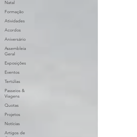
Natal
Formação
Atividades
Acordos
Aniversário
Assembleia
Geral
Exposições
Eventos
Tertúlias
Passeios &
Viagens
Quotas
Projetos
Notícias
Artigos de