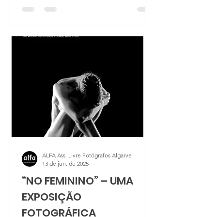
do conteúdo documental.
Aparentemente existe uma tendência
que parece estar a infiltrar-se na
fotografia documental de concertos
musicais e outros eventos e está,
silenciosamente, a perder relevância
cultural, quando, na verdade, sempre
desempenhou um papel essencial no
registo histórico da sociedade. É
através dela que cons
ALFA Ass. Livre Fotógrafos Algarve
13 de jun. de 2025
“NO FEMININO” – UMA
EXPOSIÇÃO
FOTOGRÁFICA