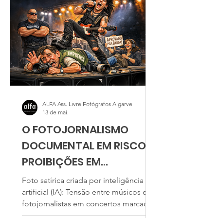
ALFA Ass. Livre Fotógrafos Algarve
13 de mai.
O FOTOJORNALISMO
DOCUMENTAL EM RISCO,
PROIBIÇÕES EM
CONCERTOS SÃO NOVA
Foto satírica criada por inteligência
TENDÊNCIA
artificial (IA): Tensão entre músicos e
fotojornalistas em concertos marcados
por restrições à cobertura e controlo